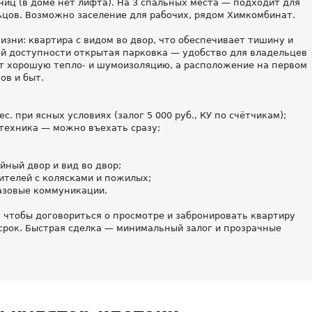
ниц (в доме нет лифта). На 3 спальных места — подходит для
цов. Возможно заселение для рабочих, рядом Химкомбинат.
зни: квартира с видом во двор, что обеспечивает тишину и
ей доступности открытая парковка — удобство для владельцев
т хорошую тепло- и шумоизоляцию, а расположение на первом
ов и быт.
с. при ясных условиях (залог 5 000 руб., КУ по счётчикам);
 техника — можно въехать сразу;
ный двор и вид во двор;
ителей с колясками и пожилых;
базовые коммуникации.
 чтобы договориться о просмотре и забронировать квартиру
срок. Быстрая сделка — минимальный залог и прозрачные