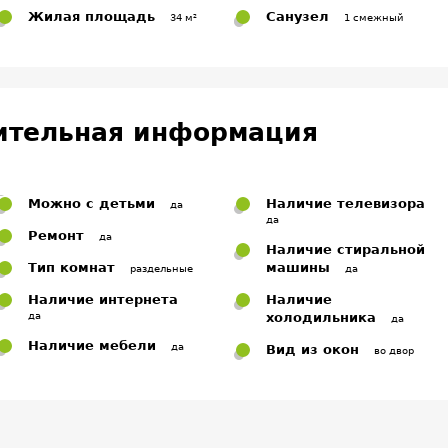
Жилая площадь
Санузел
34 м²
1 смежный
ительная информация
Можно с детьми
Наличие телевизора
да
да
Ремонт
да
Наличие стиральной
Тип комнат
машины
раздельные
да
Наличие интернета
Наличие
да
холодильника
да
Наличие мебели
да
Вид из окон
во двор