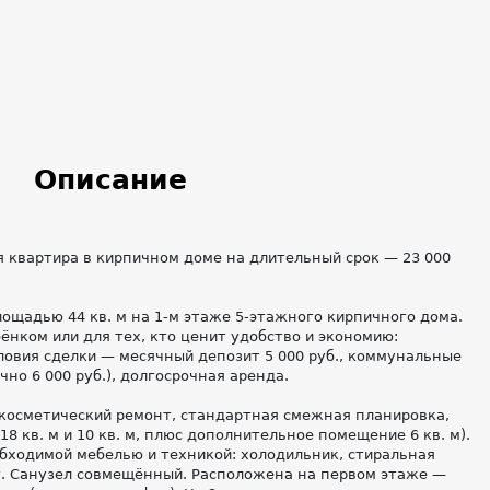
Описание
я квартира в кирпичном доме на длительный срок — 23 000
ощадью 44 кв. м на 1-м этаже 5-этажного кирпичного дома.
ёнком или для тех, кто ценит удобство и экономию:
ловия сделки — месячный депозит 5 000 руб., коммунальные
но 6 000 руб.), долгосрочная аренда.
 косметический ремонт, стандартная смежная планировка,
8 кв. м и 10 кв. м, плюс дополнительное помещение 6 кв. м).
обходимой мебелью и техникой: холодильник, стиральная
т. Санузел совмещённый. Расположена на первом этаже —