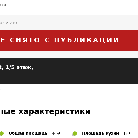
йки
20339210
Е СНЯТО С ПУБЛИКАЦИИ
, 1/5 этаж,
4
ные характеристики
Общая площадь
Площадь кухни
44 м²
6 м²