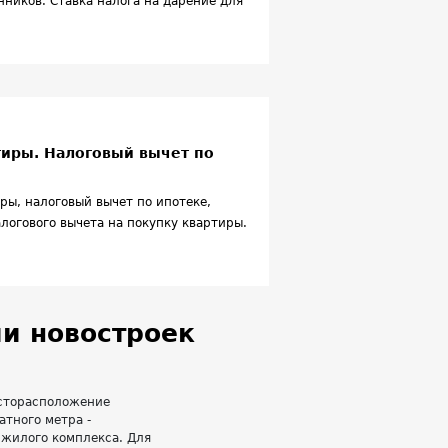
нников. Ставка налога на дарение для
тиры. Налоговый вычет по
ры, налоговый вычет по ипотеке,
логового вычета на покупку квартиры.
и новостроек
есторасположение
атного метра -
 жилого комплекса. Для