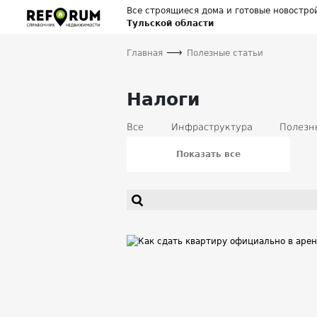
Все строящиеся дома и готовые новостро
Тульской области
Главная
Полезные статьи
Налоги
Все
Инфраструктура
Полезн
Кредиты
Вторичная недвижимос
Банки
Землепользование
У
Показать все
Полезные статьи для продавцов нед
Социальное жилье
Загородная 
Новости проекта
Происшествия 