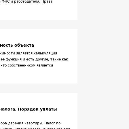
з ФНС и работодателя. Права
имость объекта
жимости является калькуляция
ее функция и есть другие, такие как
 что собственником является
ошлины, которая платится, например,
аследования.
 налога. Порядок уплаты
ора дарения квартиры. Налог по