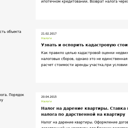
ипотечном кредитовании. Возврат налога чере
родителей и доля ребенка.
21.02.2017
Налоги
Узнать и оспорить кадастровую сто
Как правило целью кадастровой оценки недви
налоговых сборов, однако это не единственная 
расчет стоимости аренды участка,при условии
государство или же расчет государственной п
при получение прав на недвижимость путем н
20.04.2015
Налоги
Налог на дарение квартиры. Ставка
налога по дарственной на квартиру
Налог на дарение квартиры. Оформление догов