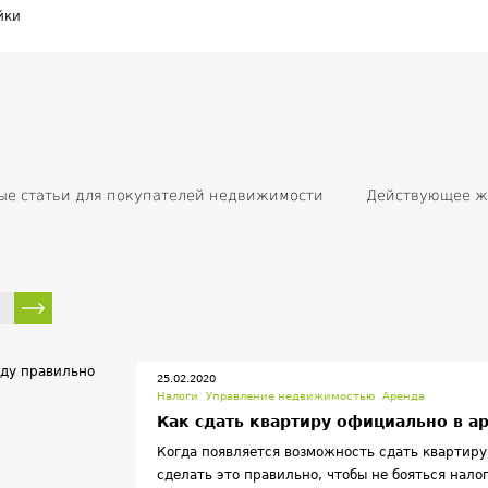
йки
ые статьи для покупателей недвижимости
Действующее ж
ть
Жилищные программы
Ипотека
Аренда
К
правление недвижимостью
Налоги
Льготы и субсиди
вижимости
Приватизация
Жилая недвижимость
Ж
недвижимость
Разное
Власть
Прочее
Новости
и нарушения
Статистика
Архитектура
25.02.2020
Налоги
Управление недвижимостью
Аренда
Как сдать квартиру официально в а
Когда появляется возможность сдать квартиру 
сделать это правильно, чтобы не бояться нал