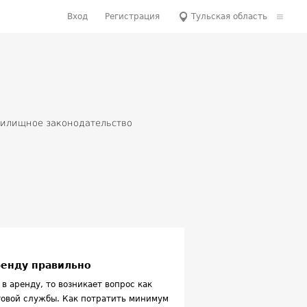
Вход
Регистрация
Тульская область
илищное законодательство
оммерческая недвижимость
и
КХ
Новостройки
 от застройщиков
ренду правильно
в аренду, то возникает вопрос как
оговой службы. Как потратить минимум