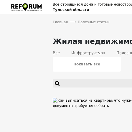
Все строящиеся дома и готовые новостро
Тульской области
Главная
Полезные статьи
Жилая недвижимос
Все
Инфраструктура
Полезн
Кредиты
Вторичная недвижимос
Банки
Землепользование
У
Показать все
Полезные статьи для продавцов нед
Социальное жилье
Загородная 
Новости проекта
Происшествия 