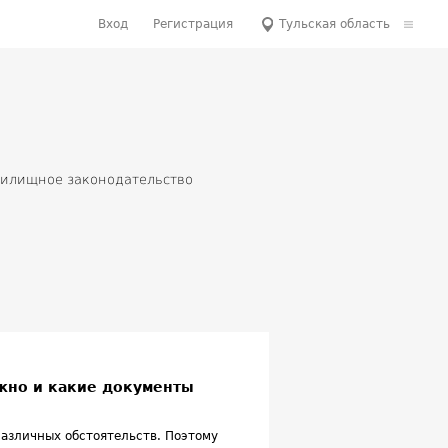
Вход
Регистрация
Тульская область
илищное законодательство
оммерческая недвижимость
ЖКХ
Новостройки
 от застройщиков
ужно и какие документы
азличных обстоятельств. Поэтому