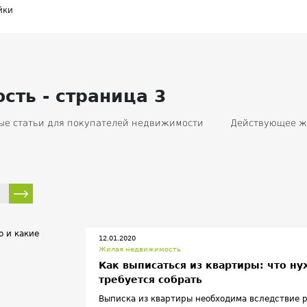
йки
ть - страница 3
ые статьи для покупателей недвижимости
Действующее ж
ть
Жилищные программы
Ипотека
Аренда
К
правление недвижимостью
Налоги
Льготы и субсидии
вижимости
Приватизация
Жилая недвижимость
недвижимость
Разное
Власть
Прочее
Новости
и нарушения
Статистика
Архитектура
12.01.2020
Жилая недвижимость
Как выписаться из квартиры: что н
требуется собрать
Выписка из квартиры необходима вследствие р