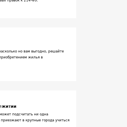
вых правок к 214-ФЗ.
насколько но вам выгодно, решайте
 приобретением жилья в
щежитии
может подсчитать ни одна
 приезжают в крупные города учиться