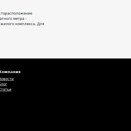
есторасположение
атного метра -
 жилого комплекса. Для
Компания
Новости
Блог
Статьи