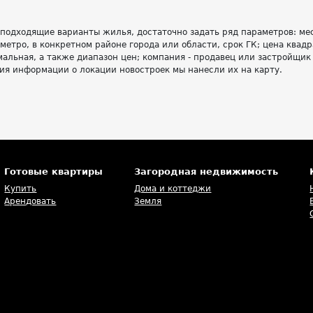
 подходящие варианты жилья, достаточно задать ряд параметров: м
 метро, в конкретном районе города или области, срок ГК; цена квадр
альная, а также диапазон цен; компания - продавец или застройщик
ия информации о локации новостроек мы нанесли их на карту.
Готовые квартиры
Загородная недвижимость
Купить
Дома и коттеджи
Арендовать
Земля