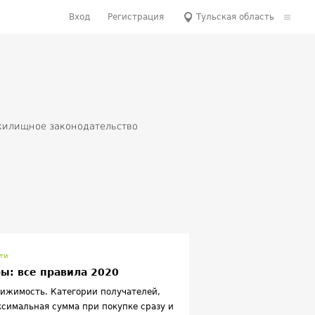
Вход
Регистрация
Тульская область
илищное законодательство
оммерческая недвижимость
КХ
Новостройки
 от застройщиков
ти
ы: все правила 2020
вижимость. Категории получателей,
ксимальная сумма при покупке сразу и