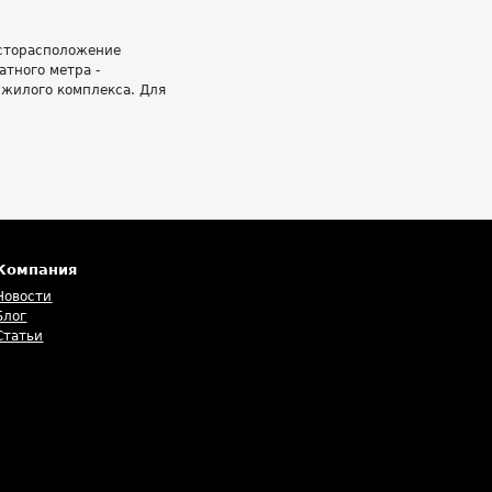
есторасположение
атного метра -
 жилого комплекса. Для
Компания
Новости
Блог
Статьи