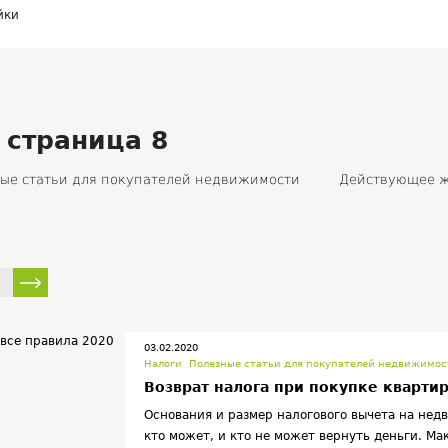
йки
 страница 8
ые статьи для покупателей недвижимости
Действующее ж
ть
Жилищные программы
Ипотека
Аренда
К
правление недвижимостью
Налоги
Льготы и субсидии
вижимости
Приватизация
Жилая недвижимость
Ж
недвижимость
Разное
Власть
Прочее
Новости
и нарушения
Статистика
Архитектура
03.02.2020
Налоги
Полезные статьи для покупателей недвижимос
Возврат налога при покупке квартир
Основания и размер налогового вычета на нед
кто может, и кто не может вернуть деньги. Ма