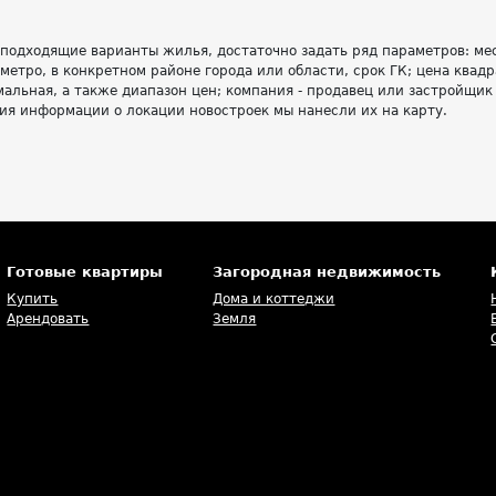
 подходящие варианты жилья, достаточно задать ряд параметров: м
 метро, в конкретном районе города или области, срок ГК; цена квадр
альная, а также диапазон цен; компания - продавец или застройщик
ия информации о локации новостроек мы нанесли их на карту.
Готовые квартиры
Загородная недвижимость
Купить
Дома и коттеджи
Арендовать
Земля