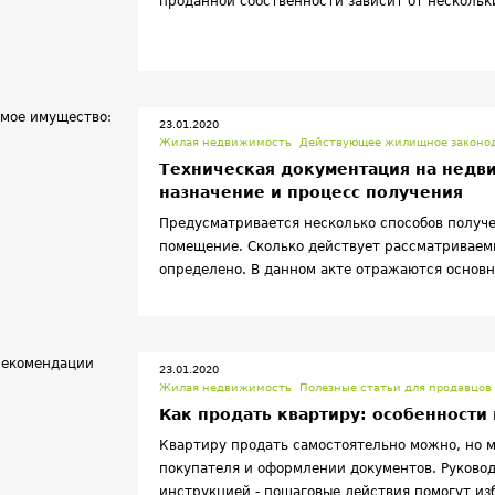
проданной собственности зависит от нескольк
оснований для получения и стоимости недвижи
налога составляет 13%, но в отдельных ситуац
30% от вырученной суммы. Как избежать серь
отчислений от многомиллионной сделки, нало
конкретным обстоятельствам. Иногда лучше о
23.01.2020
лет, чем платить в казну 13-процентный налог 
Жилая недвижимость
Действующее жилищное законод
Техническая документация на недв
назначение и процесс получения
Предусматривается несколько способов получ
помещение. Сколько действует рассматриваем
определено. В данном акте отражаются основн
недвижимости.
23.01.2020
Жилая недвижимость
Полезные статьи для продавцо
Как продать квартиру: особенности
Квартиру продать самостоятельно можно, но м
покупателя и оформлении документов. Руково
инструкцией - пошаговые действия помогут из