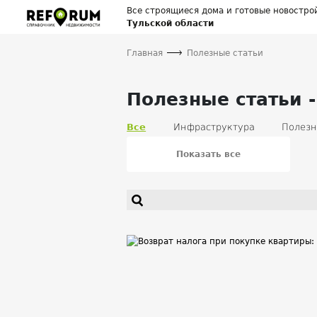
Все строящиеся дома и готовые новостро
Тульской области
Главная
Полезные статьи
Полезные статьи -
Все
Инфраструктура
Полезн
Кредиты
Вторичная недвижимос
Банки
Землепользование
У
Показать все
Полезные статьи для продавцов нед
Социальное жилье
Загородная 
Новости проекта
Происшествия 