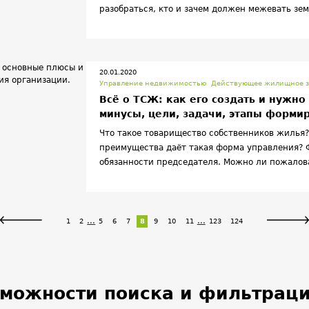
разобраться, кто и зачем должен межевать зем
услугу.
20.01.2020
Управление недвижимостью
Действующее жилищное з
Всё о ТСЖ: как его создать и нужно
минусы, цели, задачи, этапы форми
Что такое товарищество собственников жилья? 
преимущества даёт такая форма управления? 
обязанности председателя. Можно ли пожалов
обязанностей и куда?
...
...
1
2
5
6
7
8
9
10
11
123
124
можности поиска и фильтраци