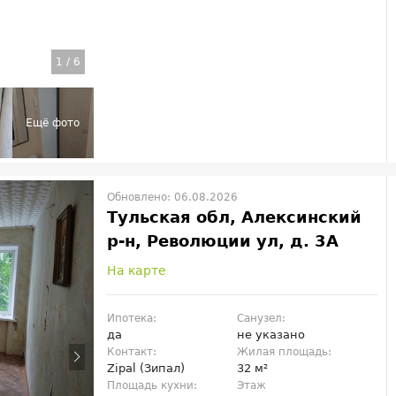
1
/
6
Обновлено: 06.08.2026
Тульская обл, Алексинский
р-н, Революции ул, д. 3А
На карте
Ипотека:
Санузел:
да
не указано
Контакт:
Жилая площадь:
Zipal (Зипал)
32 м²
Площадь кухни:
Этаж