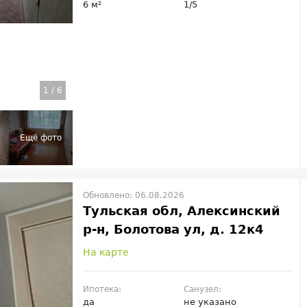
6 м²
1/5
1
/
6
Обновлено: 06.08.2026
Тульская обл, Алексинский
р-н, Болотова ул, д. 12к4
На карте
Ипотека:
Санузел:
да
не указано