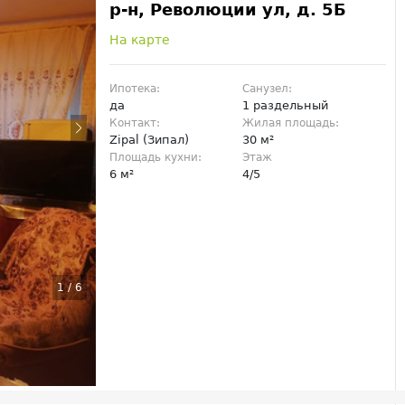
р-н, Революции ул, д. 5Б
На карте
Ипотека:
Санузел:
да
1 раздельный
Контакт:
Жилая площадь:
Zipal (Зипал)
30 м²
Площадь кухни:
Этаж
6 м²
4/5
1
/
6