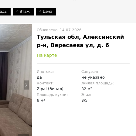
адь
Этаж
Цена
Обновлено: 14.07.2026
Тульская обл, Алексинский
р-н, Вересаева ул, д. 6
На карте
Ипотека:
Санузел:
да
не указано
Контакт:
Жилая площадь:
Zipal (Зипал)
32 м²
Площадь кухни:
Этаж
6 м²
3/5