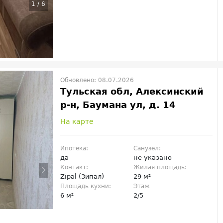
1
/
6
Обновлено: 08.07.2026
Тульская обл, Алексинский
р-н, Баумана ул, д. 14
На карте
Ипотека:
Санузел:
да
не указано
Контакт:
Жилая площадь:
Zipal (Зипал)
29 м²
Площадь кухни:
Этаж
6 м²
2/5